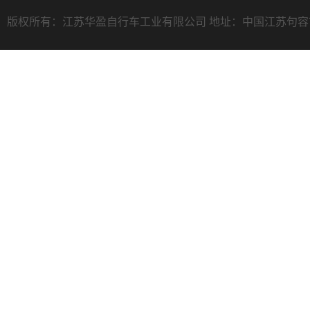
版权所有：江苏华盈自行车工业有限公司 地址：中国江苏句容市天王镇常溧路1