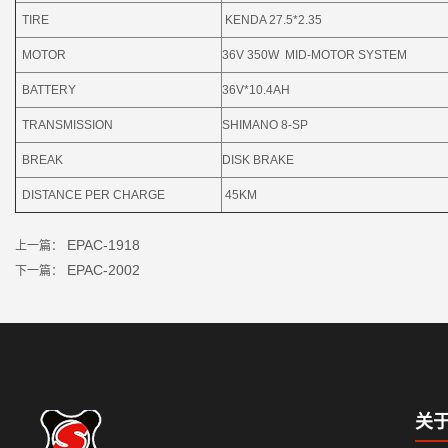
TIRE
KENDA 27.5*2.35
MOTOR
36V 350W MID-MOTOR SYSTEM
BATTERY
36V*10.4AH
TRANSMISSION
SHIMANO 8-SP
BREAK
DISK BRAKE
DISTANCE PER CHARGE
45KM
EPAC-1918
上一篇：
EPAC-2002
下一篇：
关