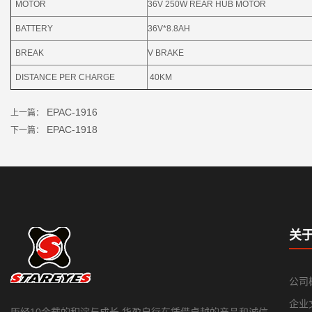
MOTOR
36V 250W REAR HUB MOTOR
BATTERY
36V*8.8AH
BREAK
V BRAKE
DISTANCE PER CHARGE
40KM
EPAC-1916
上一篇：
EPAC-1918
下一篇：
关
公司
企业