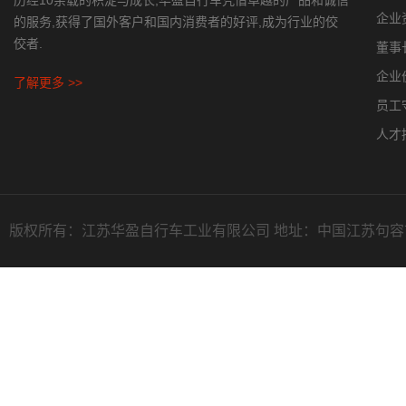
历经10余载的积淀与成长,华盈自行车凭借卓越的产品和诚信
企业
的服务,获得了国外客户和国内消费者的好评,成为行业的佼
佼者.
董事
企业
了解更多 >>
员工
人才
版权所有：江苏华盈自行车工业有限公司 地址：中国江苏句容市天王镇常溧路1